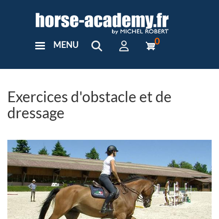
Aller
au
contenu
principal
0
MENU
User
Menu
Custom
Exercices d'obstacle et de
dressage