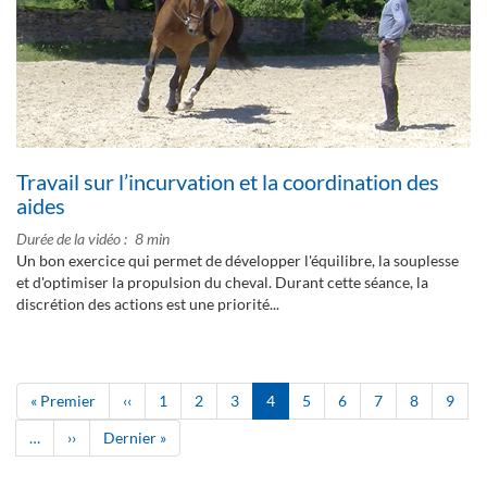
Travail sur l’incurvation et la coordination des
aides
Durée de la vidéo
8 min
Un bon exercice qui permet de développer l'équilibre, la souplesse
et d'optimiser la propulsion du cheval. Durant cette séance, la
discrétion des actions est une priorité...
Pagination
Première
« Premier
Page
‹‹
Page
1
Page
2
Page
3
Page
4
Page
5
Page
6
Page
7
Page
8
Page
9
page
précédente
courante
…
Page
››
Dernière
Dernier »
suivante
page