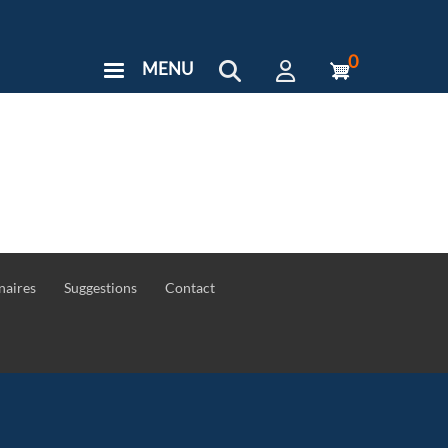
0
MENU
User
Menu
Custom
naires
Suggestions
Contact