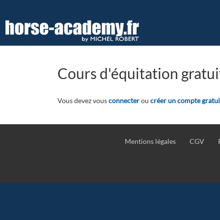
Aller
au
contenu
principal
Cours d'équitation gratui
Vous devez vous
connecter
ou
créer un compte gratui
Mentions légales
CGV
Pied
de
page