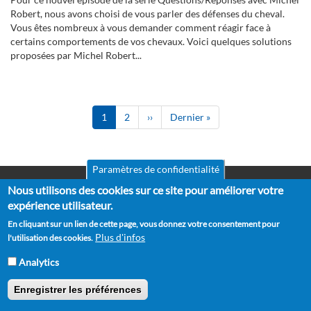
Robert, nous avons choisi de vous parler des défenses du cheval.
Vous êtes nombreux à vous demander comment réagir face à
certains comportements de vos chevaux. Voici quelques solutions
proposées par Michel Robert...
Pagination
Page
1
Page
2
Page
››
Dernière
Dernier »
courante
suivante
page
Paramètres de confidentialité
Nous utilisons des cookies sur ce site pour améliorer votre
Mentions légales
Pied
CGV
expérience utilisateur.
de
RGPD
En cliquant sur un lien de cette page, vous donnez votre consentement pour
Politique de confidentialité
page
Plus d'infos
l'utilisation des cookies.
Politique de cookies
Partenaires
Analytics
Suggestions
Contact
Enregistrer les préférences