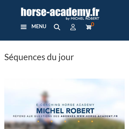
Aller
au
contenu
principal
0
MENU
User
Menu
Custom
Séquences du jour