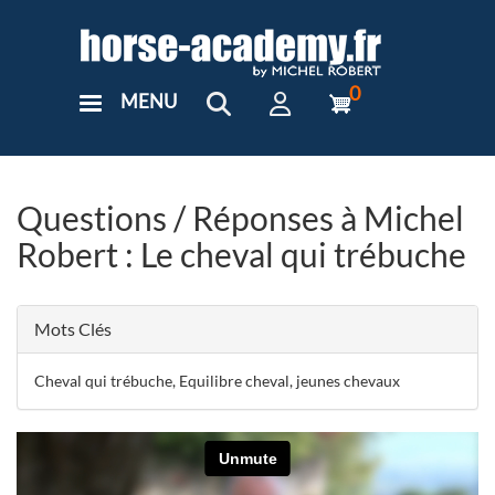
Aller
au
contenu
principal
0
MENU
User
Menu
Custom
Questions / Réponses à Michel
Robert : Le cheval qui trébuche
Mots Clés
Cheval qui trébuche, Equilibre cheval, jeunes chevaux