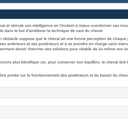
val et stimule son intelligence en l’incitant à mieux coordonner ses mo
e dans le but d’améliorer la technique de saut du cheval.
 obstacle suppose que le cheval ait une bonne perception de chaque par
ses antérieurs et ses postérieurs et à se prendre en charge sans interve
ment devoir chercher des solutions pour rétablir de lui-même son équi
 encore plus bénéfique car, pour conserver son équilibre, le cheval doi
 être portée sur le fonctionnement des postérieurs et du bassin du cheva