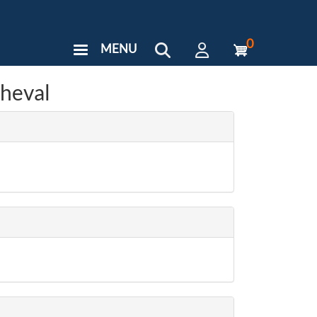
0
MENU
User
Menu
cheval
Custom