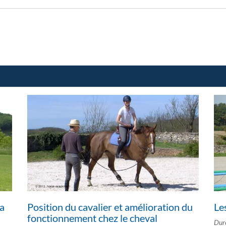
la
Position du cavalier et amélioration du
Le
fonctionnement chez le cheval
Duré