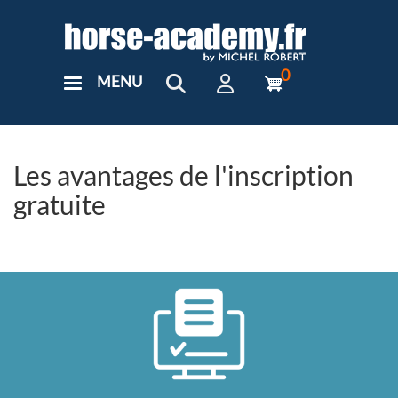
Aller
au
contenu
principal
0
MENU
User
Menu
Custom
Les avantages de l'inscription
gratuite