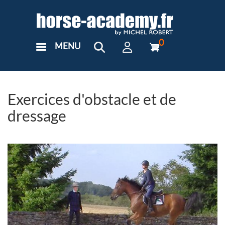
Aller
au
contenu
principal
0
MENU
User
Menu
Custom
Exercices d'obstacle et de
dressage