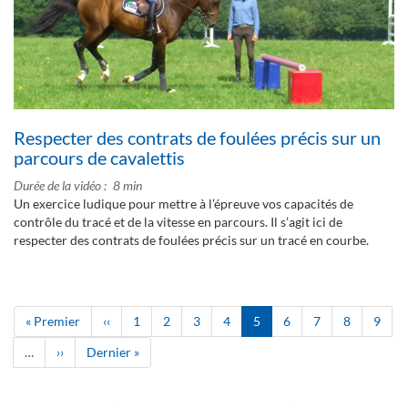
Respecter des contrats de foulées précis sur un
parcours de cavalettis
Durée de la vidéo
8 min
Un exercice ludique pour mettre à l’épreuve vos capacités de
contrôle du tracé et de la vitesse en parcours. Il s’agit ici de
respecter des contrats de foulées précis sur un tracé en courbe.
Pagination
Première
« Premier
Page
‹‹
Page
1
Page
2
Page
3
Page
4
Page
5
Page
6
Page
7
Page
8
Page
9
page
précédente
courante
…
Page
››
Dernière
Dernier »
suivante
page