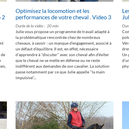
Optimisez la locomotion et les
Le
o 2
performances de votre cheval . Video 3
Ju
Durée de la vidéo
20 min
Duré
Julie vous propose un programme de travail adapté à
Com
la problématique rencontrée chez de nombreux
pote
nt
chevaux, à savoir : un manque d’engagement, associé à
Vér
un défaut d’équilibre. Il est, en effet, nécessaire
dre
 de
d’apprendre à "discuter" avec son cheval afin d’éviter
Un 
u
que le cheval ne se mette en défense ou ne reste
d’u
ien,
indifférent aux demandes de son cavalier. La solution
phy
passe notamment par ce que Julie appelle "la main
impulsive"...