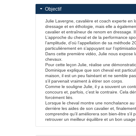
Objectif
Julie Lavergne, cavalière et coach experte en 
dressage et en éthologie, mais elle a également
cavalier et entraîneur de renom en dressage. Il 
L’approche du cheval et de la performance sport
l’amplitude, d’où l’appellation de sa méthode 
particulièrement en s’appuyant sur l’optimisati
Dans cette première vidéo, Julie nous expose la
chevaux.
Pour cette leçon Julie, réalise une démonstrat
Dominique explique que son cheval est particuliè
maison, il est un peu fainéant et ne semble pas 
s’il parvenait vraiment à étirer son corps.
Comme le souligne Julie, il y a souvent un con
concours et, parfois, c’est le contraire. Cela
forcément liés.
Lorsque le cheval montre une nonchalance au trava
derrière les aides de son cavalier et, finalement
comprendre qu’il améliorera son bien-être s'il p
retrouver un meilleur équilibre et un bon usag