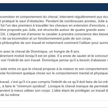
locomotion et comportement du cheval, intervient régulièrement aux écur
 pratiqué le saut d’obstacles. Pendant de nombreuses années, Julie a é
fut l’un des premiers à travailler les chevaux en extension d’encolure, 
ive proposée par Julie, est structurée autour de quatre grands axes : l
2C2A. L’objectif est d’amener le cavalier à prendre conscience des beso
on de sa locomotion et un fonctionnement juste de son corps.
 philosophie de son travail et notamment comment l’utiliser pour surmo
ion avec le cheval de Dominique, un hongre de 8 ans.
rement motivé lorsqu’il est en piste. Il a envie de sauter et le concours
voir l’intérêt de son travail. Dominique pense qu’il a besoin d’abaisser
traste entre ce que le cheval propose à la maison et son comportement 
 dénote forcément quelque chose sur le comportement mental et physiqu
il, c’est qu’il n’a pas compris l’intérêt de ce qu’il doit faire de lui-m
, à faire le "minimum syndical". Lorsque le cheval manque de perméabilité 
arvient à mieux utiliser son corps. L’idée étant de privilégier un travail
e de lui-même