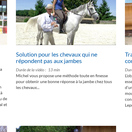
Solution pour les chevaux qui ne
Tr
répondent pas aux jambes
co
la
Durée de la vidéo
13 min
Duré
Michel vous propose une méthode toute en finesse
L’ob
pour obtenir une bonne réponse à la jambe chez tous
ess
m
les chevaux...
d’u
 à
mou
ou de
con
l et
Lepr