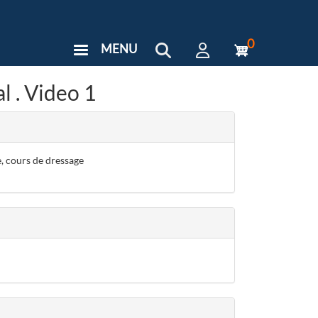
0
MENU
User
Menu
l . Video 1
Custom
, cours de dressage