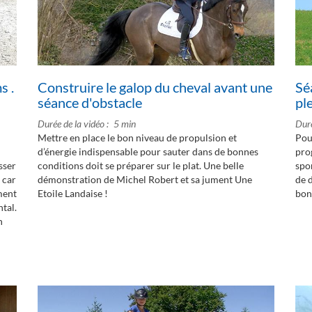
s .
Construire le galop du cheval avant une
Sé
séance d'obstacle
pl
Durée de la vidéo
5 min
Duré
Mettre en place le bon niveau de propulsion et
Pour
d’énergie indispensable pour sauter dans de bonnes
pro
sser
conditions doit se préparer sur le plat. Une belle
spo
 car
démonstration de Michel Robert et sa jument Une
de 
ment
Etoile Landaise !
bon
tal.
n