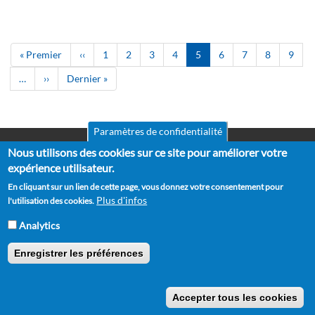
Pagination
Première
« Premier
Page
‹‹
Page
1
Page
2
Page
3
Page
4
Page
5
Page
6
Page
7
Page
8
Page
9
page
précédente
courante
…
Page
››
Dernière
Dernier »
suivante
page
Paramètres de confidentialité
Nous utilisons des cookies sur ce site pour améliorer votre
Mentions légales
Pied
CGV
expérience utilisateur.
de
RGPD
En cliquant sur un lien de cette page, vous donnez votre consentement pour
Politique de confidentialité
page
Plus d'infos
l'utilisation des cookies.
Politique de cookies
Partenaires
Analytics
Suggestions
Contact
Enregistrer les préférences
Copyright © 2012 - 2026 Horse Academy - Tous droits réservés.
Accepter tous les cookies