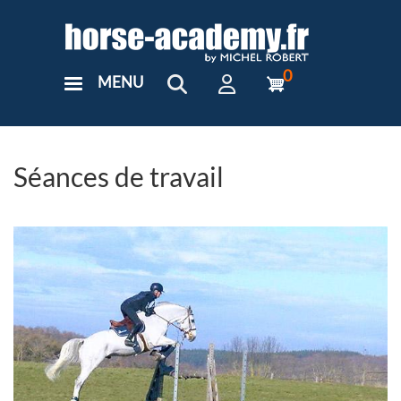
Aller
au
contenu
principal
0
MENU
User
Menu
Custom
Séances de travail