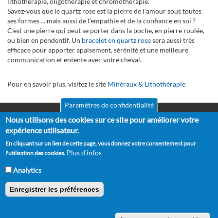
lithothérapie, oligothérapie et chromothérapie.
Savez-vous que le quartz rose est la pierre de l'amour sous toutes
ses formes ... mais aussi de l'empathie et de la confiance en soi ?
C'est une pierre qui peut se porter dans la poche, en pierre roulée,
ou bien en pendentif. Un
bracelet en quartz rose
sera aussi très
efficace pour apporter apaisement, sérénité et une meilleure
communication et entente avec votre cheval.
Pour en savoir plus, visitez le site
Minéraux & Lithothérapie
Paramètres de confidentialité
Nous utilisons des cookies sur ce site pour améliorer votre
Mentions légales
Pied
CGV
expérience utilisateur.
de
RGPD
En cliquant sur un lien de cette page, vous donnez votre consentement pour
Politique de confidentialité
page
Plus d'infos
l'utilisation des cookies.
Politique de cookies
Partenaires
Analytics
Suggestions
Contact
Enregistrer les préférences
Copyright © 2012 - 2026 Horse Academy - Tous droits réservés.