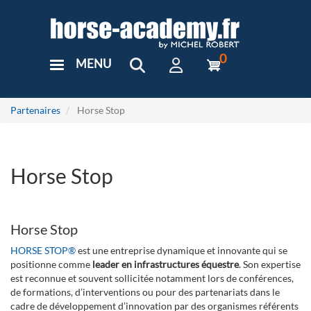
Aller
au
contenu
principal
0
MENU
User
Menu
Custom
Partenaires
Horse Stop
Horse Stop
Horse Stop
HORSE STOP®
est une entreprise dynamique et innovante qui se
positionne comme
leader en infrastructures équestre
. Son expertise
est reconnue et souvent sollicitée notamment lors de conférences,
de formations, d’interventions ou pour des partenariats dans le
cadre de développement d’innovation par des organismes référents