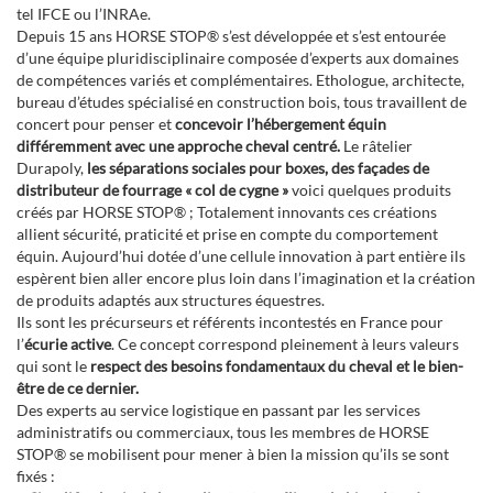
tel IFCE ou l’INRAe.
Depuis 15 ans HORSE STOP® s’est développée et s’est entourée
d’une équipe pluridisciplinaire composée d’experts aux domaines
de compétences variés et complémentaires. Ethologue, architecte,
bureau d’études spécialisé en construction bois, tous travaillent de
concert pour penser et
concevoir l’hébergement équin
différemment avec une approche cheval centré.
Le râtelier
Durapoly,
les séparations sociales pour boxes, des façades de
distributeur de fourrage « col de cygne »
voici quelques produits
créés par HORSE STOP® ; Totalement innovants ces créations
allient sécurité, praticité et prise en compte du comportement
équin. Aujourd’hui dotée d’une cellule innovation à part entière ils
espèrent bien aller encore plus loin dans l’imagination et la création
de produits adaptés aux structures équestres.
Ils sont les précurseurs et référents incontestés en France pour
l’
écurie active
. Ce concept correspond pleinement à leurs valeurs
qui sont le
respect des besoins fondamentaux du cheval et le bien-
être de ce dernier.
Des experts au service logistique en passant par les services
administratifs ou commerciaux, tous les membres de HORSE
STOP® se mobilisent pour mener à bien la mission qu’ils se sont
fixés :