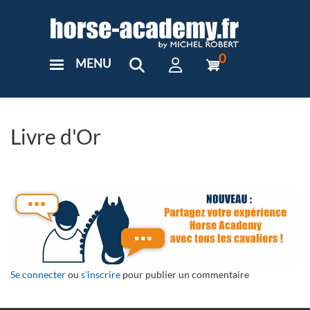
Aller
au
contenu
principal
0
MENU
User
Menu
Custom
Livre d'Or
Se connecter
ou
s'inscrire
pour publier un commentaire