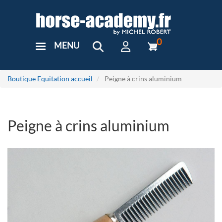
Aller
au
contenu
principal
0
MENU
User
Menu
Custom
Boutique Equitation accueil
Peigne à crins aluminium
Peigne à crins aluminium