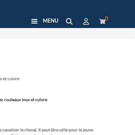
0
MENU
User
Menu
Custom
x et cuivre
ec rouleaux inox et cuivre
canaliser le cheval. Il peut être utile pour le jeune