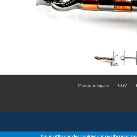
Suivant
Previous
Suivant
Previous
Mentions légales
CGV
Pied
de
page
Nous utilisons des cookies sur ce site pour amé