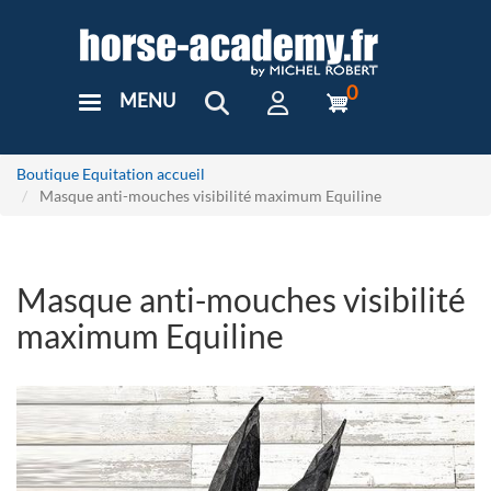
Aller
au
contenu
principal
0
MENU
User
Menu
Custom
Boutique Equitation accueil
Masque anti-mouches visibilité maximum Equiline
Masque anti-mouches visibilité
maximum Equiline