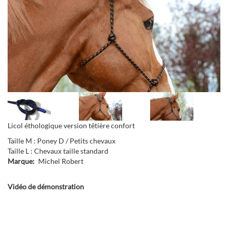
Suivant
ious
Suivant
ious
Licol éthologique version têtière confort
Taille M : Poney D / Petits chevaux
Taille L : Chevaux taille standard
Marque
Michel Robert
Vidéo de démonstration