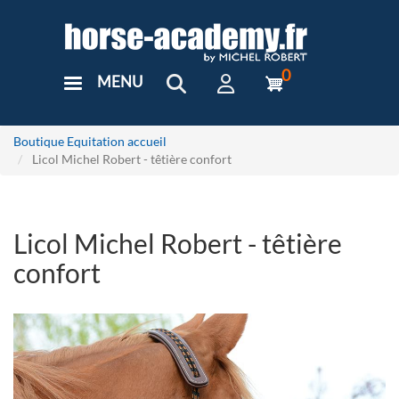
Aller
au
contenu
principal
0
MENU
User
Menu
Custom
Boutique Equitation accueil
Licol Michel Robert - têtière confort
Licol Michel Robert - têtière
confort