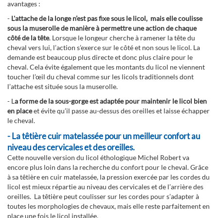
avantages :
-
L'attache de la longe n’est pas fixe sous le licol, mais elle coulisse
sous la muserolle de manière à permettre une action de chaque
côté de la tête
. Lorsque le longeur cherche à ramener la tête du
cheval vers lui, l’action s’exerce sur le côté et non sous le licol. La
demande est beaucoup plus directe et donc plus claire pour le
cheval. Cela évite également que les montants du licol ne viennent
toucher l’œil du cheval comme sur les licols traditionnels dont
l’attache est située sous la muserolle.
- L
a forme de la sous-gorge est adaptée pour maintenir le licol bien
en place
et évite qu’il passe au-dessus des oreilles et laisse échapper
le cheval.
- La têtière cuir matelassée pour un meilleur confort au
niveau des cervicales et des oreilles.
Cette nouvelle version du licol éthologique Michel Robert va
encore plus loin dans la recherche du confort pour le cheval. Grâce
à sa têtière en cuir matelassée, la pression exercée par les cordes du
licol est mieux répartie au niveau des cervicales et de l’arrière des
oreilles. La têtière peut coulisser sur les cordes pour s’adapter à
toutes les morphologies de chevaux, mais elle reste parfaitement en
place une fois le licol installée.