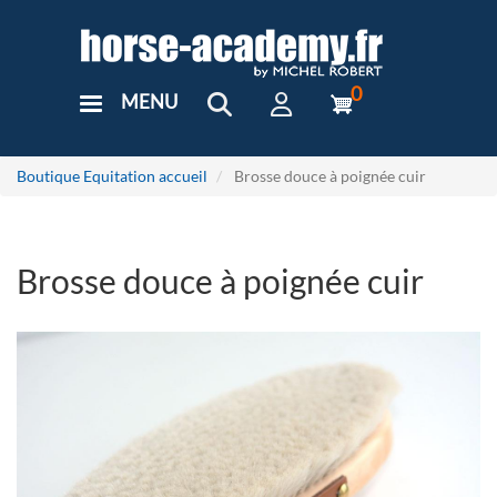
Aller
au
contenu
principal
0
MENU
User
Menu
Custom
Boutique Equitation accueil
Brosse douce à poignée cuir
Brosse douce à poignée cuir