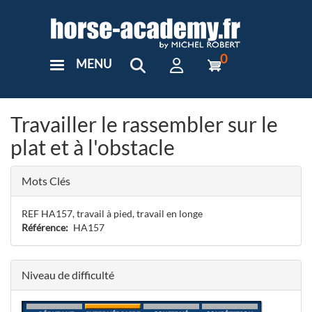
Aller
au
contenu
principal
0
MENU
User
Menu
Custom
Travailler le rassembler sur le
plat et à l'obstacle
Mots Clés
REF HA157, travail à pied, travail en longe
Référence
HA157
Niveau de difficulté