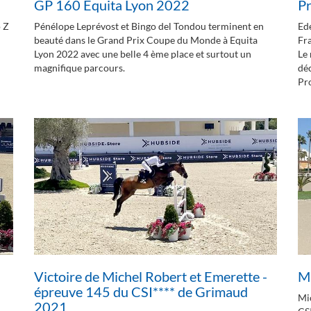
GP 160 Equita Lyon 2022
Pr
o Z
Pénélope Leprévost et Bingo del Tondou terminent en
Ed
beauté dans le Grand Prix Coupe du Monde à Equita
Fra
Lyon 2022 avec une belle 4 ème place et surtout un
Le
magnifique parcours.
déc
Pro
Victoire de Michel Robert et Emerette -
Mi
épreuve 145 du CSI**** de Grimaud
Mi
2021