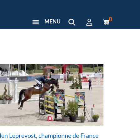
0
MENU
User
Menu
Custom
en Leprevost, championne de France