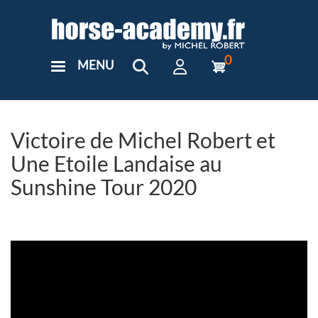
Aller
au
contenu
principal
0
MENU
User
Menu
Custom
Victoire de Michel Robert et
Une Etoile Landaise au
Sunshine Tour 2020