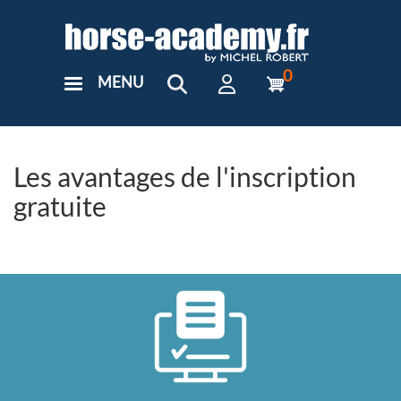
Aller
au
contenu
principal
0
MENU
User
Menu
Custom
Les avantages de l'inscription
gratuite