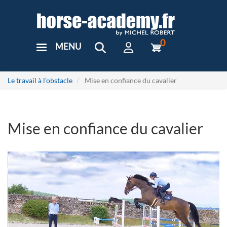
Aller
au
contenu
principal
0
MENU
User
Menu
Custom
Le travail à l’obstacle
Mise en confiance du cavalier
Mise en confiance du cavalier