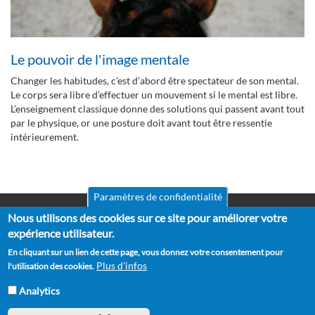
Le pouvoir de l'image mentale
Changer les habitudes, c’est d’abord être spectateur de son mental.
Le corps sera libre d’effectuer un mouvement si le mental est libre.
L’enseignement classique donne des solutions qui passent avant tout
par le physique, or une posture doit avant tout être ressentie
intérieurement.
Paramètres de confidentialité
Nous utilisons des cookies sur ce site pour améliorer votre
Mentions légales
Pied
CGV
expérience utilisateur.
de
RGPD
En cliquant sur un lien de cette page, vous donnez votre consentement pour
Politique de confidentialité
page
Plus d'infos
l'utilisation des cookies.
Politique de cookies
Partenaires
Analytics
Suggestions