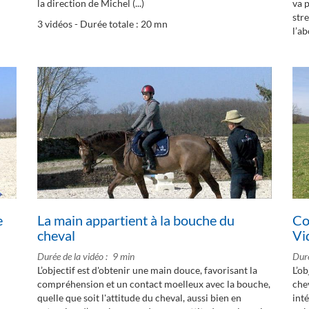
la direction de Michel (...)
va p
str
3 vidéos - Durée totale : 20 mn
l’ab
e
La main appartient à la bouche du
Co
cheval
Vi
Durée de la vidéo
9 min
Duré
L’objectif est d'obtenir une main douce, favorisant la
L’ob
compréhension et un contact moelleux avec la bouche,
chev
quelle que soit l'attitude du cheval, aussi bien en
inté