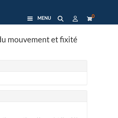
0
MENU
User
Menu
Custom
u mouvement et fixité