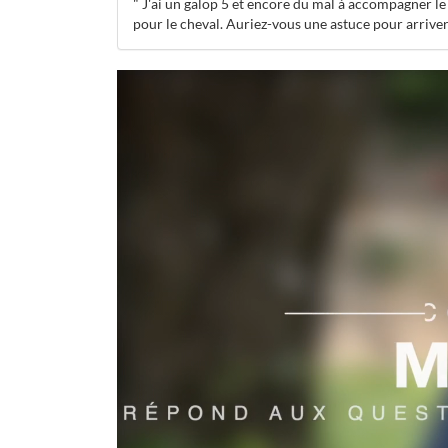
" J'ai un galop 5 et encore du mal à accompagner l
pour le cheval. Auriez-vous une astuce pour arriver 