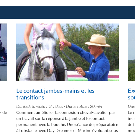
Le contact jambes-mains et les
Ex
transitions
so
Durée de la vidéo
3 vidéos - Durée totale : 20 min
Duré
x de
Comment améliorer la connexion cheval-cavalier par
Le 
un travail sur la réponse à la jambe et le contact
inc
permanent avec la bouche. Une séance de préparatoire
de 
à l'obstacle avec Day Dreamer et Marine évoluant sous
mou