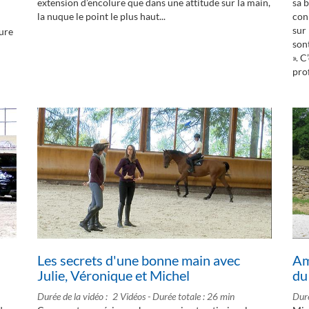
extension d’encolure que dans une attitude sur la main,
sa 
la nuque le point le plus haut...
conn
sur
eure
sont
». C
prof
Am
Les secrets d'une bonne main avec
du
Julie, Véronique et Michel
Duré
Durée de la vidéo
2 Vidéos - Durée totale : 26 min