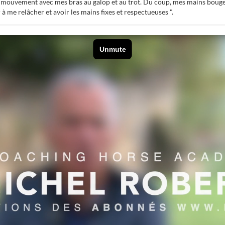
e mouvement avec mes bras au galop et au trot. Du coup, mes mains bouge
à me relâcher et avoir les mains fixes et respectueuses ".