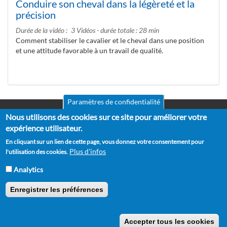
Conduire son cheval dans la légèreté et la
précision
Durée de la vidéo
3 Vidéos - durée totale : 28 min
Comment stabiliser le cavalier et le cheval dans une position
et une attitude favorable à un travail de qualité.
Paramètres de confidentialité
Nous utilisons des cookies sur ce site pour améliorer votre
Mentions légales
Pied
CGV
expérience utilisateur.
de
RGPD
En cliquant sur un lien de cette page, vous donnez votre consentement pour
Politique de confidentialité
page
Plus d'infos
l'utilisation des cookies.
Politique de cookies
Partenaires
Analytics
Suggestions
Contact
Enregistrer les préférences
Copyright © 2012 - 2026 Horse Academy - Tous droits réservés.
Accepter tous les cookies