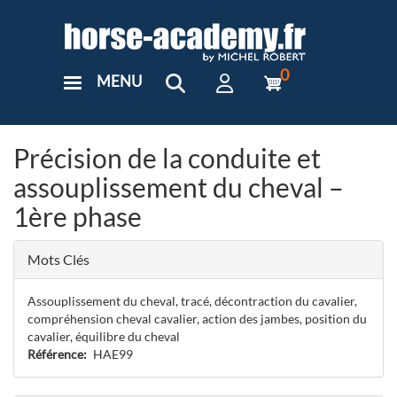
Aller
au
contenu
principal
0
MENU
User
Menu
Custom
Précision de la conduite et
assouplissement du cheval –
1ère phase
Mots Clés
Assouplissement du cheval, tracé, décontraction du cavalier,
compréhension cheval cavalier, action des jambes, position du
cavalier, équilibre du cheval
Référence
HAE99