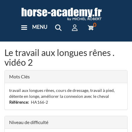
Aller
au
contenu
principal
0
MENU
User
Menu
Custom
Le travail aux longues rênes .
vidéo 2
Mots Clés
travail aux longues rênes, cours de dressage, travail à pied,
détente en longe, améliorer la connexion avec le cheval
Référence
HA166-2
Niveau de difficulté