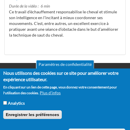
Durée de la vidéo
6 min
Ce travail d’échauffement responsabilise le cheval et stimule
son intelligence en l’incitant à mieux coordonner ses
mouvements. C’est, entre autres, un excellent exercice à
pratiquer avant une séance d’obstacle dans le but d’améliorer
la technique de saut du cheval.
Paramètres de confidentialité
Nous utilisons des cookies sur ce site pour améliorer votre
Mentions légales
Pied
CGV
expérience utilisateur.
de
RGPD
En cliquant sur un lien de cette page, vous donnez votre consentement pour
Politique de confidentialité
page
Plus d'infos
l'utilisation des cookies.
Politique de cookies
Partenaires
Analytics
Suggestions
Contact
Enregistrer les préférences
Copyright © 2012 - 2026 Horse Academy - Tous droits réservés.