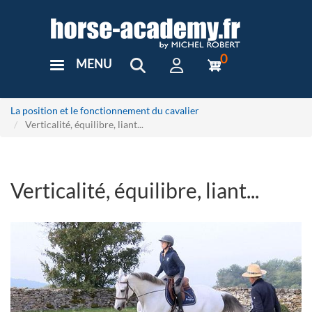
Aller
au
contenu
principal
0
MENU
User
Menu
Custom
La position et le fonctionnement du cavalier
Verticalité, équilibre, liant...
Verticalité, équilibre, liant...