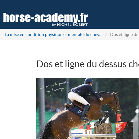
Aller
au
contenu
principal
La mise en condition physique et mentale du cheval
Dos et ligne du
Dos et ligne du dessus ch