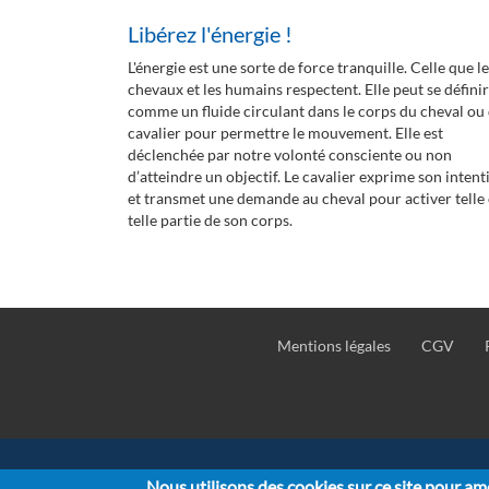
Libérez l'énergie !
L'énergie est une sorte de force tranquille. Celle que l
chevaux et les humains respectent. Elle peut se définir
comme un fluide circulant dans le corps du cheval ou
cavalier pour permettre le mouvement. Elle est
déclenchée par notre volonté consciente ou non
d’atteindre un objectif. Le cavalier exprime son intent
et transmet une demande au cheval pour activer telle
telle partie de son corps.
Mentions légales
CGV
Pied
de
page
Nous utilisons des cookies sur ce site pour amé