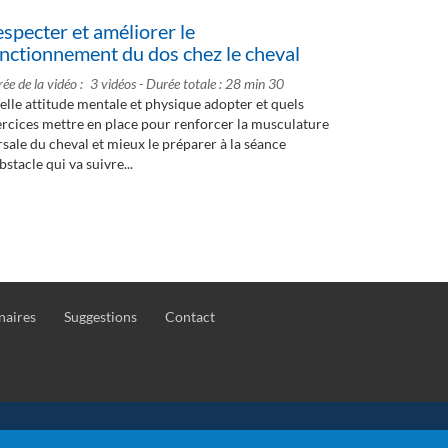
specter et améliorer le
nctionnement du dos chez le cheval
ée de la vidéo
3 vidéos - Durée totale : 28 min 30
lle attitude mentale et physique adopter et quels
rcices mettre en place pour renforcer la musculature
sale du cheval et mieux le préparer à la séance
bstacle qui va suivre...
naires
Suggestions
Contact