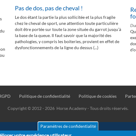
Pas de dos, pas de cheval !
Re
fo
Le dos étant la partie la plus sollicitée et la plus fragile
es
chez le cheval de sport, une attention toute particulière
Dur
doit être portée sur toute la zone située du garrot jusqu’à
 du
Que
la base de la queue. Il faut savoir que la majorité des
exe
pathologies, y compris les boiteries, provient en effet de
dor
dysfonctionnements de la ligne du dessus (...)
ion
d'o
 ou
RGPD
Politique de confidentialité
Politique de cookies
Parte
Copyright © 2012 - 2026 Horse Academy - Tous droits réservés.
Paramètres de confidentialité
liorer votre expérience utilisateur.