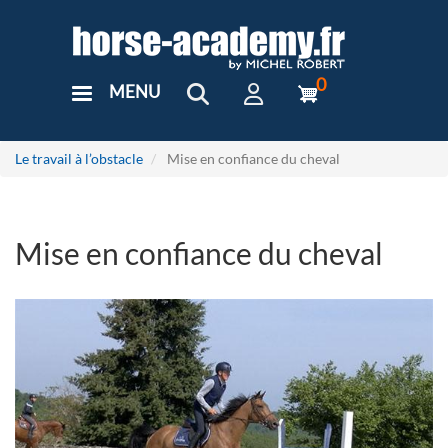
Aller
au
contenu
principal
0
MENU
User
Menu
Custom
Le travail à l’obstacle
Mise en confiance du cheval
Mise en confiance du cheval