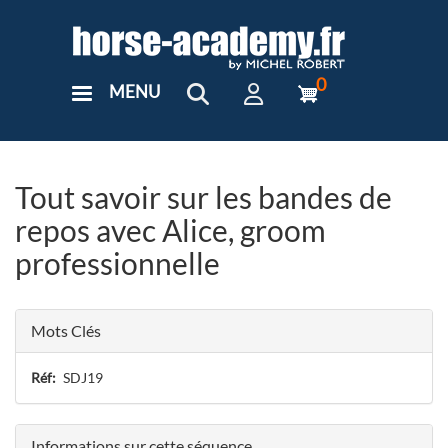
Aller
au
contenu
principal
0
MENU
User
Menu
Custom
Tout savoir sur les bandes de
repos avec Alice, groom
professionnelle
Mots Clés
Réf
SDJ19
Informations sur cette séquence