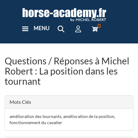
Aller
au
contenu
principal
0
MENU
User
Menu
Custom
Questions / Réponses à Michel
Robert : La position dans les
tournant
Mots Clés
amélioration des tournants, amélioration de la position,
fonctionnement du cavalier