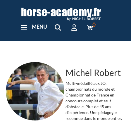
Aller
au
contenu
principal
0
MENU
User
Menu
Custom
Michel Robert
Multi-médaillé aux JO,
championnats du monde et
Championnat de France en
concours complet et saut
d'obstacle. Plus de 45 ans
d'expérience. Une pédagogie
reconnue dans le monde entier.