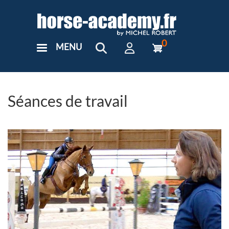
Aller
au
contenu
principal
0
MENU
User
Menu
Custom
Séances de travail