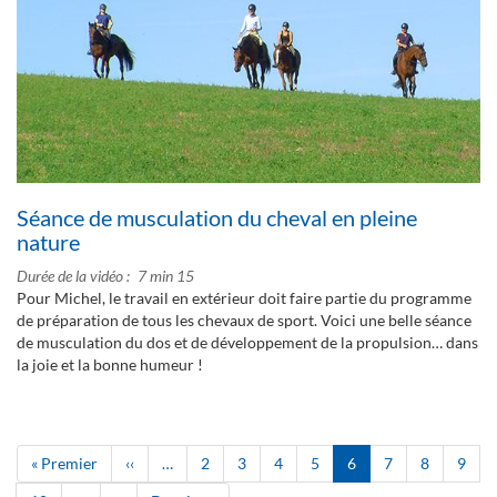
Séance de musculation du cheval en pleine
nature
Durée de la vidéo
7 min 15
Pour Michel, le travail en extérieur doit faire partie du programme
de préparation de tous les chevaux de sport. Voici une belle séance
de musculation du dos et de développement de la propulsion… dans
la joie et la bonne humeur !
Pagination
Première
« Premier
Page
‹‹
…
Page
2
Page
3
Page
4
Page
5
Page
6
Page
7
Page
8
Page
9
page
précédente
courante